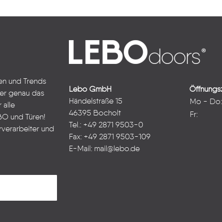
ten und Trends
Lebo GmbH
Öffnungsz
ter genau das
Händelstraße 15
Mo - Do
 alle
46395 Bocholt
Fr:
BO und Türen!
Tel.: +49 2871 9503-0
rverarbeiter und
Fax: +49 2871 9503-109
E-Mail:
mail@lebo.de