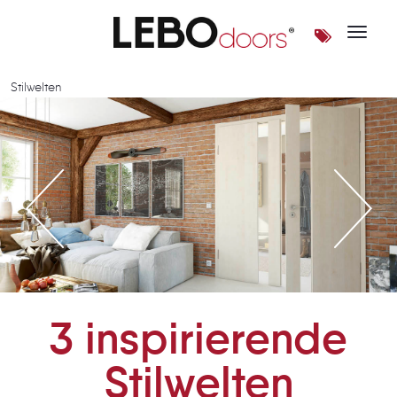
Toggle 
Stilwelten | LEBOdoors
Stilwelten
3 inspirierende
Stilwelten